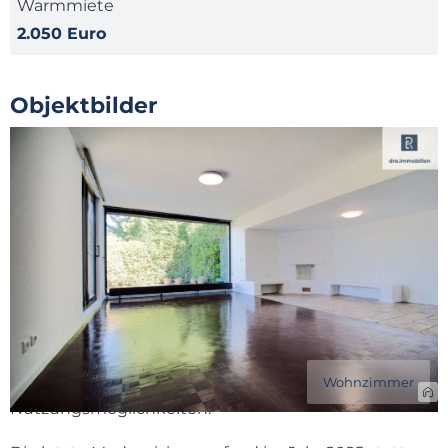
Warmmiete
2.050 Euro
Objektbilder
Zur Anfrage
Objektbeschreibung
Willkommen in Ihrem neuen Zuhause! Dieser
gepflegte Bungalow bietet Ihnen auf großzügigen
110 m² Wohnfläche alles, was das Herz begehrt. Mit
insgesamt 5 Zimmern, darunter 4 einladende
Schlafzimmer, finden Sie hier ausreichend Platz für
die gesamte Familie oder auch für flexible
Wohnzimmer
Nutzungsmöglichkeiten.