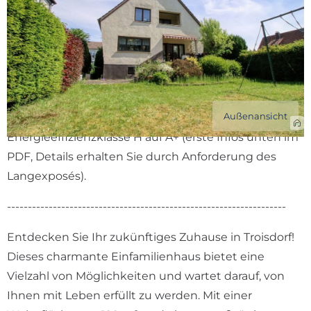
Mit 27.000€ Förderung von Energieeffizienzklasse H
auf A+
Freistehendes Einfamilienhaus mit vorhandenem
Sanierungsfahrplan (Maßnahmen alle optional!)
Außenansicht
Mit staatlichen Fördermitteln von
Energieeffizienzklasse H auf A+ (erste Infos unten im
PDF, Details erhalten Sie durch Anforderung des
Langexposés).
-------------------------------------------------------------------
Entdecken Sie Ihr zukünftiges Zuhause in Troisdorf!
Dieses charmante Einfamilienhaus bietet eine
Vielzahl von Möglichkeiten und wartet darauf, von
Ihnen mit Leben erfüllt zu werden. Mit einer